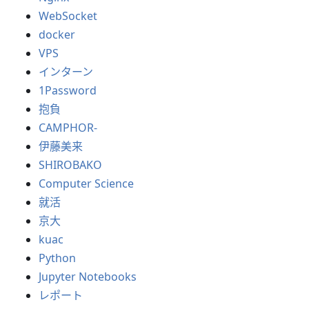
WebSocket
docker
VPS
インターン
1Password
抱負
CAMPHOR-
伊藤美来
SHIROBAKO
Computer Science
就活
京大
kuac
Python
Jupyter Notebooks
レポート