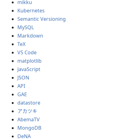
mikku
Kubernetes
Semantic Versioning
MySQL
Markdown
TeX
VS Code
matplotlib
JavaScript
JSON
API
GAE
datastore
アカツキ
AbemaTV
MongoDB
DeNA