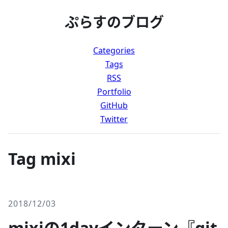
ぷらすのブログ
Categories
Tags
RSS
Portfolio
GitHub
Twitter
Tag mixi
2018/12/03
mixiの1dayインターン『git