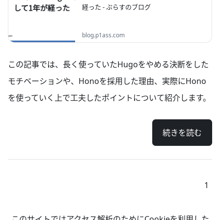
経った - ぷらすのブログ
ブログをはてなブログから移行して一年経っ
blog.p1ass.com
たので、アクセス数などを見つつ感想を書い
ていこうと思います。
この記事では、長く使っていたHugoをやめる決断をした
モチベーションや、Honoを採用した理由、実際にHono
を使っていく上で工夫したポイントについて紹介します。
続きを読む
1
このサイトではアクセス解析のためにCookieを利用した