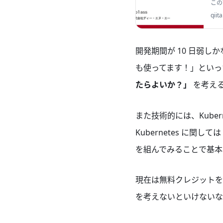
この
発で
qiit
個人
開発期間が 10 日弱
も使ってます！」といっ
たらよいか？」
を考え
また技術的には、Kubern
Kubernetes に
を組んでみることで基本
現在は無料クレジットを
を考えないといけないな