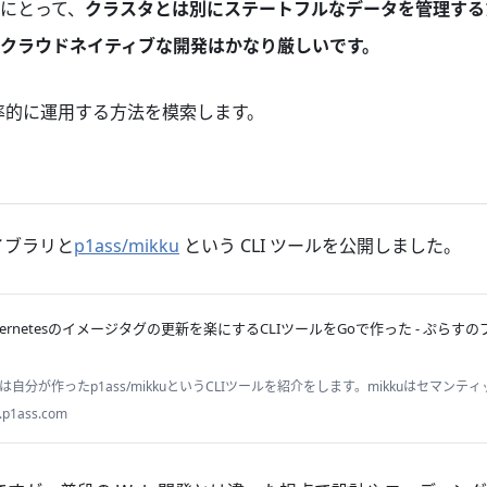
にとって、
クラスタとは別にステートフルなデータを管理する
クラウドネイティブな開発はかなり厳しいです。
効率的に運用する方法を模索します。
イブラリと
p1ass/mikku
という CLI ツールを公開しました。
bernetesのイメージタグの更新を楽にするCLIツールをGoで作った - ぷらす
は自分が作ったp1ass/mikkuというCLIツールを紹介をします。mikkuはセマン
るリポジトリの管理や、KubenetesのマニフェストにかかれているDockerイメー
.p1ass.com
です。この記事ではmikkuの特徴、開発することにしたモチベーションや苦労した