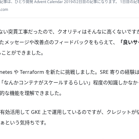
記事は、ひとり開発 Advent Calendar 2019の2日目の記事になります。 1日目の記
も諦めない、これからのプロダクトのつくり方でした。 はじめに こんにちは、ぷらす (
a.com
開発をする時に...
しかない突貫工事だったので、クオリティはそんなに高くないですが
たメッセージや改善点のフィードバックをもらえて、
「良いサ
ることができました。
etes や Terraform を新たに挑戦しました。SRE 寄りの
関しては「なんかコンテナがスケールするらしい」程度の知識しかな
的な機能を理解できました。
有効活用して GKE 上で運用しているのですが、クレジットが
ぁという気持ちです。