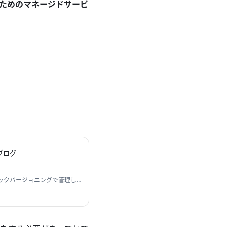
ためのマネージドサービ
のブログ
ティックバージョニングで管理し
ジのタグの更新を楽にするCLIツ
点などを紹介したいと思いま