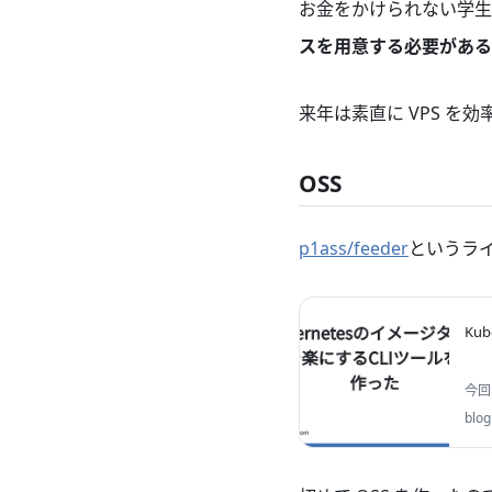
お金をかけられない学生
スを用意する必要がある
来年は素直に VPS を
OSS
p1ass/feeder
というラ
Ku
今回
てい
blog
ール
す。