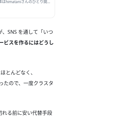
事はhimataniさんのひとり開
@p1ass)です。 皆さんは
、SNS を通して「いつ
ービスを作るにはどうし
経験はほとんどなく、
かったので、一度クラスタ
切れる前に安い代替手段