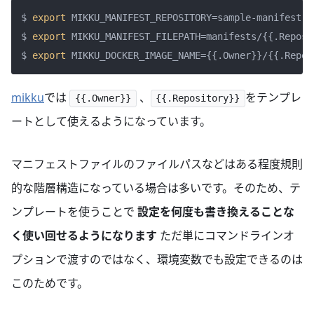
$ 
export
 MIKKU_MANIFEST_REPOSITORY=sample-manifest-re
$ 
export
 MIKKU_MANIFEST_FILEPATH=manifests/{{.Reposi
$ 
export
mikku
では
、
をテンプレ
{{.Owner}}
{{.Repository}}
ートとして使えるようになっています。
マニフェストファイルのファイルパスなどはある程度規則
的な階層構造になっている場合は多いです。そのため、テ
ンプレートを使うことで
設定を何度も書き換えることな
く使い回せるようになります
ただ単にコマンドラインオ
プションで渡すのではなく、環境変数でも設定できるのは
このためです。