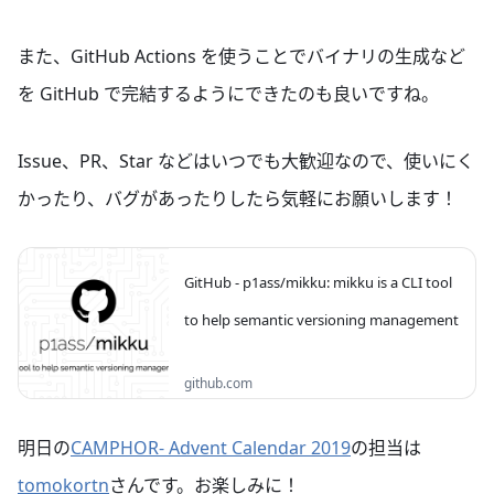
また、GitHub Actions を使うことでバイナリの生成など
を GitHub で完結するようにできたのも良いですね。
Issue、PR、Star などはいつでも大歓迎なので、使いにく
かったり、バグがあったりしたら気軽にお願いします！
GitHub - p1ass/mikku: mikku is a CLI tool
to help semantic versioning management
mikku is a CLI tool to help semantic
github.com
versioning management - p1ass/mikku
明日の
CAMPHOR- Advent Calendar 2019
の担当は
tomokortn
さんです。お楽しみに！