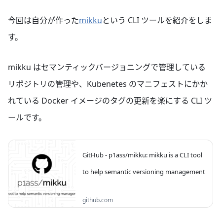
今回は自分が作った
mikku
という CLI ツールを紹介をしま
す。
mikku はセマンティックバージョニングで管理している
リポジトリの管理や、Kubenetes のマニフェストにかか
れている Docker イメージのタグの更新を楽にする CLI ツ
ールです。
GitHub - p1ass/mikku: mikku is a CLI tool
to help semantic versioning management
mikku is a CLI tool to help semantic
github.com
versioning management - p1ass/mikku