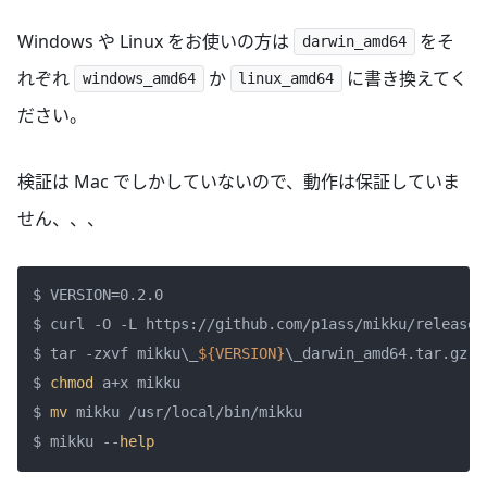
Windows や Linux をお使いの方は
をそ
darwin_amd64
れぞれ
か
に書き換えてく
windows_amd64
linux_amd64
ださい。
検証は Mac でしかしていないので、動作は保証していま
せん、、、
$ VERSION=0.2.0

$ curl -O -L https://github.com/p1ass/mikku/releases
$ tar -zxvf mikku\_
${VERSION}
\_darwin_amd64.tar.gz

$ 
chmod
 a+x mikku

$ 
mv
 mikku /usr/local/bin/mikku

$ mikku --
help