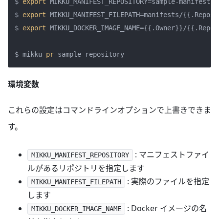
$ 
export
 MIKKU_MANIFEST_REPOSITORY=sample-manifest-re
$ 
export
 MIKKU_MANIFEST_FILEPATH=manifests/{{.Reposi
$ 
export
 MIKKU_DOCKER_IMAGE_NAME={{.Owner}}/{{.Reposi
$ mikku 
pr
環境変数
これらの設定はコマンドラインオプションで上書きできま
す。
: マニフェストファイ
MIKKU_MANIFEST_REPOSITORY
ルがあるリポジトリを指定します
: 実際のファイルを指定
MIKKU_MANIFEST_FILEPATH
します
: Docker イメージの名
MIKKU_DOCKER_IMAGE_NAME