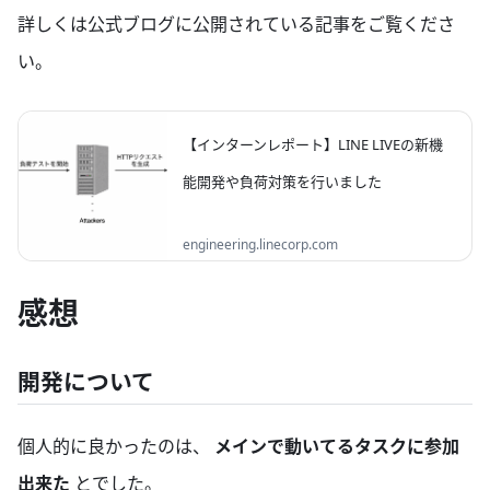
詳しくは公式ブログに公開されている記事をご覧くださ
い。
【インターンレポート】LINE LIVEの新機
能開発や負荷対策を行いました
はじめに こんにちは、京都大学2年の岸直輝で
engineering.linecorp.com
す。この度、LINEの冬インターンシップのエ
ンジニア就業コースに2/18~3/15の一ヶ月間参
感想
加させていただきました！ 今回のインターン
では、サーバーサイドエンジニアとしてチー
ムに加わり、通常の業務と同じタスクに取り
組むことができました。ここでは、その内容...
開発について
個人的に良かったのは、
メインで動いてるタスクに参加
出来た
とでした。