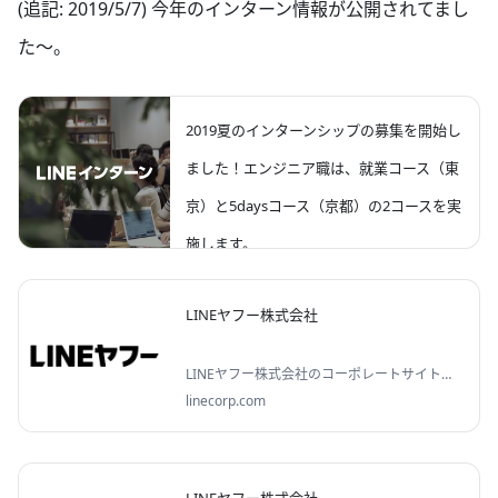
(追記: 2019/5/7) 今年のインターン情報が公開されてまし
た〜。
2019夏のインターンシップの募集を開始し
ました！エンジニア職は、就業コース（東
京）と5daysコース（京都）の2コースを実
施します。
Developer Relationsチームの藤原です。 2019
engineering.linecorp.com
LINEヤフー株式会社
年、夏のインターンシップの募集を開始しま
した。今年は、エンジニア・デザイナー・サ
ービス企画職・企画営業職の4職種で実施しま
LINEヤフー株式会社のコーポレートサイトで
す。詳細については以下サイトをご覧くださ
す。2023年10月にヤフー株式会社とLINE株式
linecorp.com
い。 LINEインターン また、サイト内には、イ
会社などが再編されて生まれました。
ンターンを経て入社した...
「WOW」なライフプラットフォームを創り、
日常に「！」を届けます。
LINEヤフー株式会社