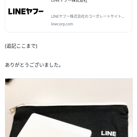
LINEヤフー株式会社のコーポレートサイトで
す。2023年10月にヤフー株式会社とLINE株式
linecorp.com
会社などが再編されて生まれました。
「WOW」なライフプラットフォームを創り、
日常に「！」を届けます。
(追記ここまで)
ありがとうございました。