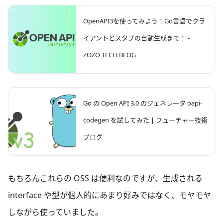
tech.layerx.co.jp
スカード開発チームでEMとTechLeadを担当
している高江 @shnjtk です。 今回は、
OpenAPI3を使ってみよう！Go言語でクラ
openapi-generator を使ってOpenAPI定義フ
イアントとスタブの自動生成まで！ -
ァイル(OpenAPI Specification)からGoのコー
ドを生成する方法と、運用時のTipsについて
ZOZO TECH BLOG
ご紹介します。 背景 バクラク事業部では、ス
キーマ駆動開発によりDBやGraphQLのスキー
マ定義、OpenAPI定義ファイルなどから自動
はじめに こんにちは！ 2019年2月にZOZOテ
techblog.zozo.com
生成されたコードを積極的に利用する開発ス
クノロジーズへサーバーサイドエンジニアと
タイルが採用されています。 OpenAPIについ
して入社した籏野（@gold_kou）と申しま
Go の Open API 3.0 のジェネレータ oapi-
ては、これまでは go-swagger を利用してい
す。 Qiitaでも少し記事書いてます。 いきなり
ましたが、対…
codegen を試してみた | フューチャー技術
ですが、皆さんはAPI仕様書をどのように管理
されていらっしゃいますか？ Confluence、
ブログ
Wiki、Markdown、Spreadsheet、Excelなど
色々手段やツールはあると思います。私が担
当しているプロジェクトではOpenAPIを導入
The Gopher character is based on the Go
future-architect.github.io
しています。 この記事ではOpenAPIの基本と
mascot designed by Renée French. 概要TIG
もちろんこれらの OSS は便利なのですが、生成される
実際に導入して得られたノウハウをご紹介い
DXチーム所属の多賀です。最近はフロントの
たします。 OpneAPIの恩恵はただの管理の仕
コードを書いたりすることも増えましたが、
interface や型が個人的にあまり好みではなく、モヤモヤ
方にとどまらないので、ぜひこの記…
引き続き Go も触っています。Go で
しながら使っていました。
OpenAPI(Swagger) からコード生成する際に