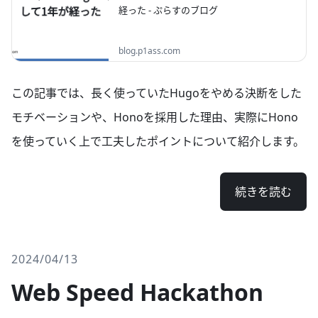
経った - ぷらすのブログ
ブログをはてなブログから移行して一年経っ
blog.p1ass.com
たので、アクセス数などを見つつ感想を書い
ていこうと思います。
この記事では、長く使っていたHugoをやめる決断をした
モチベーションや、Honoを採用した理由、実際にHono
を使っていく上で工夫したポイントについて紹介します。
続きを読む
2024/04/13
Web Speed Hackathon