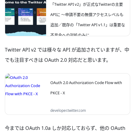
「Twitter API v2」が正式なTwitterの主要
APIに ～申請不要の無償アクセスレベルも
追加／既存の「Twitter API v1.1」は重要な
不具合への対処のみに
Twitter API v2 では様々な API が追加されていますが、中
米Twitterは11月15日（現地時間）、
forest.watch.impress.co.jp
「Twitter API v2」が正式にTwitterの主要API
でも注目すべきは OAuth 2.0 対応だと思います。
になったと発表した。スペースやアンケー
ト、プロフィールへのツイート固定といった
v1.1では利用できなかった数多くの新しい機
能やエンドポイントが追加されているとい
OAuth 2.0 Authorization Code Flow with
う。
PKCE - X
Build, analyze, and innovate with X's real-
developer.twitter.com
time, global data and APIs. Access
comprehensive API documentation, SDKs,
tutorials, and developer tools.
今までは OAuth 1.0a しか対応しておらず、他の OAuth