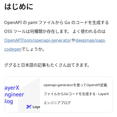
はじめに
OpenAPI の yaml ファイルから Go のコードを生成する
OSS ツールは何種類か存在します。 よく使われるのは
OpenAPITools/openapi-generator
や
deepmap/oapi-
codegen
でしょうか。
ググると日本語の記事もたくさん出てきます。
openapi-generatorを使ってOpenAPI定義
ファイルからGoコードを生成する - LayerX
エンジニアブログ
こんにちは、バクラク事業部 バクラクビジネ