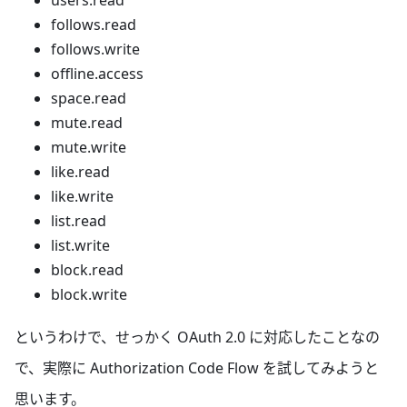
users.read
follows.read
follows.write
offline.access
space.read
mute.read
mute.write
like.read
like.write
list.read
list.write
block.read
block.write
というわけで、せっかく OAuth 2.0 に対応したことなの
で、実際に Authorization Code Flow を試してみようと
思います。