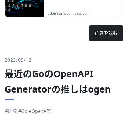
# 概要 毎回大盛況をいただいている「Web
cyberagent.connpass.com
Speed Hackathon」が今年も開催いたしま
す！ Web Speed Hackathonとは、予め準備し
てあるWebアプリケーションのパフォーマン
続きを読む
スを改善することで競い合うハッカソンで
す。 主にWeb技術（フロントエンドおよび
Node.js）に関するチューニングを出題いたし
ます。 表示に非常に時間がかかるサービスを
どこまで高速化できるかを競います。 題材は
2023/09/12
「架空のマンガサイト」を予定しています。
今回も一般参加者と学生で競技を同時開催！
最近のGoのOpenAPI
イベントにはオンライン・オフラインのどち
らでも参加いただけます。 オフラインで参加
Generatorの推しはogen
希望...
#開発
#Go
#OpenAPI