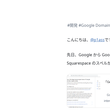
#開発
#Google Domain
こんにちは、
@p1ass
で
先日、Google から Goog
Squarespace のス
「G
Go
Sq
inte