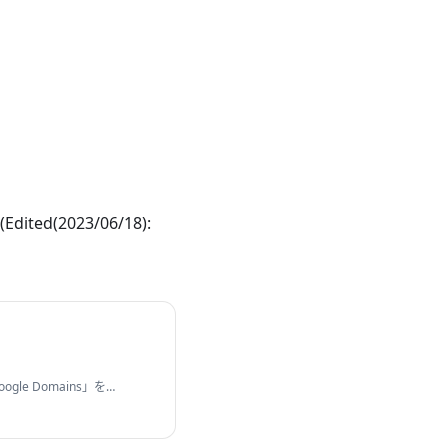
ted(2023/06/18):
le Domains」を