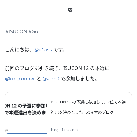
#ISUCON
#Go
こんにちは、
@p1ass
です。
前回のブログに引き続き、ISUCON 12 の本選に
@km_conner
と
@atrn0
で参加しました。
ISUCON 12 の予選に参加して、7位で本選
進出を決めました - ぷらすのブログ
ISUCON 12 の予選に参加し、35642 点・7 位
blog.p1ass.com
で本選に行くことができました