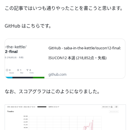
この記事ではいつも通りやったことを書こうと思います。
GitHub はこちらです。
GitHub - saba-in-the-kettle/isucon12-final:
ISUCON12 本選 (218,852点・失格)
ISUCON12 本選 (218,852点・失格).
github.com
Contribute to saba-in-the-kettle/isucon12-
final development by creating an account on
GitHub.
なお、スコアグラフはこのようになりました。