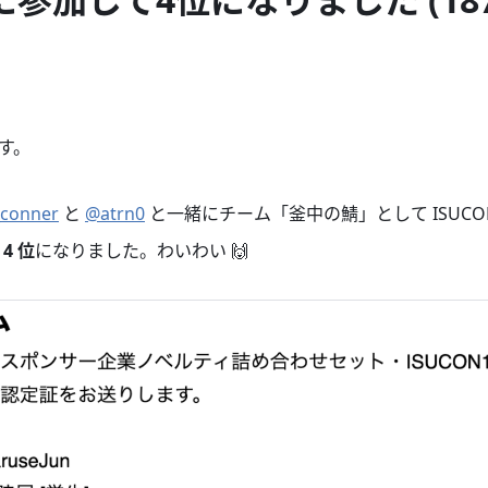
す。
conner
と
@atrn0
と一緒にチーム「釜中の鯖」として ISUCO
 4 位
になりました。わいわい 🙌