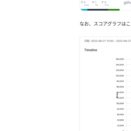
acco
gith
なお、スコアグラフはこ