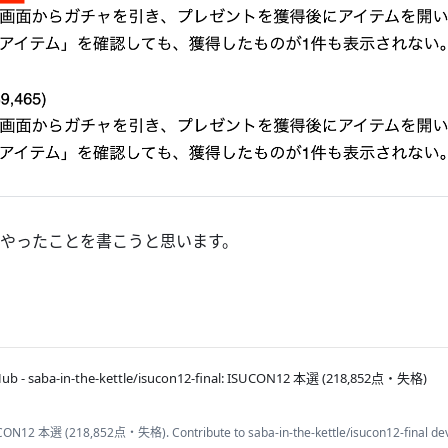
やったことを書こうと思います。
Hub - saba-in-the-kettle/isucon12-final: ISUCON12 本選 (218,852点・失格)
ON12 本選 (218,852点・失格). Contribute to saba-in-the-kettle/isucon12-final dev