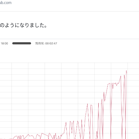
unt on GitHub.
ub.com
のようになりました。