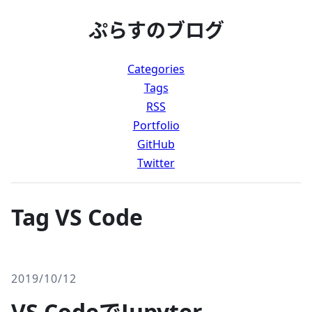
ぷらすのブログ
Categories
Tags
RSS
Portfolio
GitHub
Twitter
Tag VS Code
2019/10/12
VS CodeでJupyter