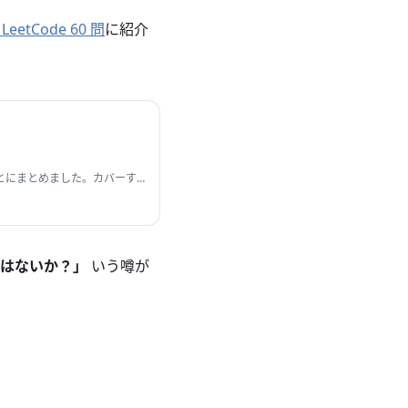
tCode 60 問
に紹介
ごとにまとめました。カバーす
BT, BST Sort Dynamic…
のではないか？」
いう噂が