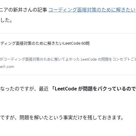
ンジニアの新井さんの記事
コーディング面接対策のために解きたい Lee
した。
ディング面接対策のために解きたいLeetCode 60問
がコーディング面接対策のために解いてよかった LeetCode の問題をコンセプト
プトは LinkedList Stack Heap, PriorityQueue HashMap Graph, BFS, DFS Tree, 
hei1.com
になったのですが、最近
「LeetCode が問題をパクっている
ですが、問題を解いたという事実だけを残しておきます。