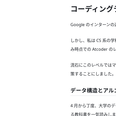
コーディング
Google のインタ
しかし、私は CS 系
み時点での Atcoder
流石にこのレベルではマ
策することにしました。
データ構造とアルゴ
4 月から丁度、大学の
る教科書を一気読みしま