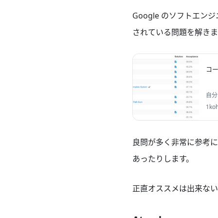
Google のソフトエ
されている問題を解きま
コー
自分
るコンセ
1ko
良問が多く非常に参考
あったりします。
正直オススメは出来ない