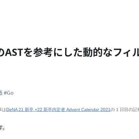
のASTを参考にした動的なフィ
造
#Go
事は
DeNA 21 新卒 ×22 新卒内定者 Advent Calendar 2021
の 1 日目の
す。