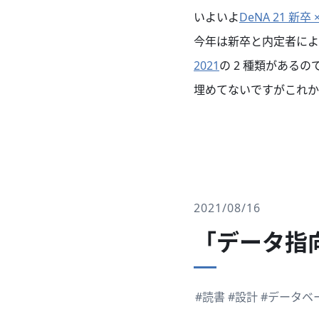
いよいよ
DeNA 21 新卒 
今年は新卒と内定者によるこの
2021
の 2 種類があるの
埋めてないですがこれから
2021/08/16
「データ指
#読書
#設計
#データベ