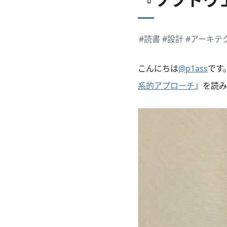
#読書
#設計
#アーキテ
こんにちは
@p1ass
です
系的アプローチ
』を読み