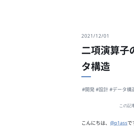
2021/12/01
二項演算子
タ構造
#開発
#設計
#データ構
この記
こんにちは、
@p1ass
で