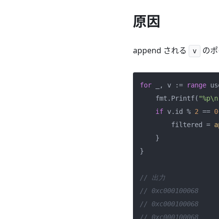
原因
append される
のポ
v
for
 _, v := 
range
 us
    fmt.Printf(
"%p\n
if
 v.id % 
2
 == 
0
        filtered = 
a
    }

}

// 出力
// 0xc000100068
// 0xc000100068
// 0xc000100068