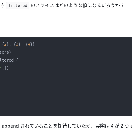
とき
のスライスはどのような値になるだろうか？
filtered
 {
2
}, {
3
}, {
4
}}

ltered {

"
,f)

er が append されていることを期待していたが、実際は 4 が 2 つ