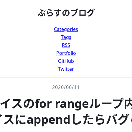
ぷらすのブログ
Categories
Tags
RSS
Portfolio
GitHub
Twitter
2020/06/11
スライスのfor rangeルー
スにappendしたらバ