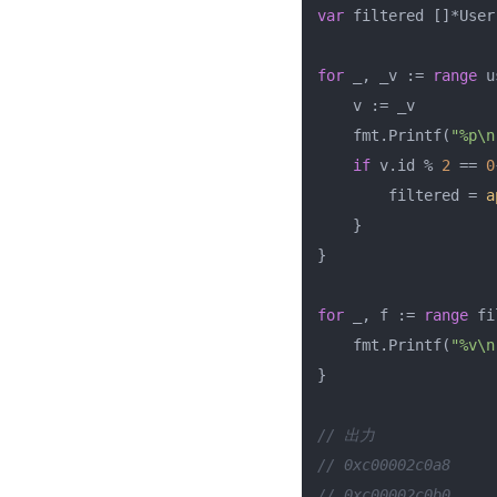
var
 filtered []*User

for
 _, _v := 
range
 u
    v := _v

    fmt.Printf(
"%p\n
if
 v.id % 
2
 == 
0
        filtered = 
a
    }

}

for
 _, f := 
range
 fi
    fmt.Printf(
"%v\n
}

// 出力
// 0xc00002c0a8
// 0xc00002c0b0