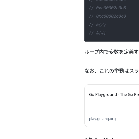
// 0xc00002c0b8
// 0xc00002c0c0
// &{2}
// &{4}
ループ内で変数を定義す
なお、これの挙動はスラ
Go Playground - The Go 
play.golang.org