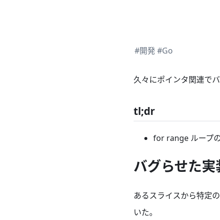
#開発
#Go
久々にポインタ関連でバ
tl;dr
for range ル
バグらせた実
あるスライスから特定の
いた。