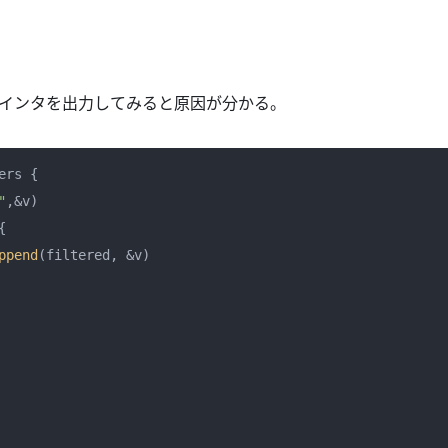
インタを出力してみると原因が分かる。
ers {

"
,&v)

{

ppend
(filtered, &v)
