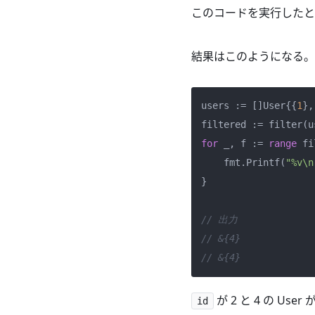
このコードを実行した
結果はこのようになる。
users := []User{{
1
},
for
 _, f := 
range
 fi
    fmt.Printf(
"%v\n
}

// 出力
// &{4}
// &{4}
が 2 と 4 の Us
id