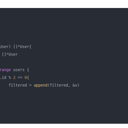
User)
 []*User{

 []*User

range
 users {

.id % 
2
 == 
0
{

			filtered = 
append
(filtered, &v)
