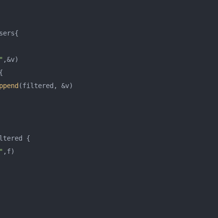
sers{

"
,&v)

{

ppend
(filtered, &v)

ltered {

"
,f)
