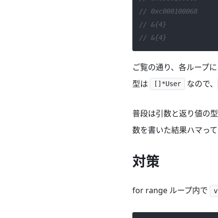
// 0xc000100068
// &{4}
// &{4}
ご覧の通り、各ループ
型は
なので、
[]*User
普段は引数と返り値の型
数を書いた結果ハマって
対策
for range ループ内で
v