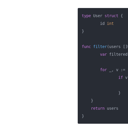
type
 User 
struct
 {

	id 
int
}

func
filter
(users []
var
 filtered
for
 _, v := 
if
 v
		}

    }

return
 users
