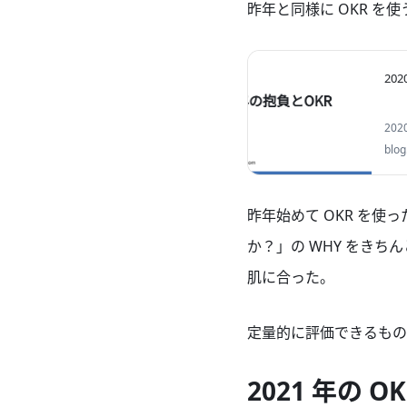
昨年と同様に OKR を
20
20
OK
blog
昨年始めて OKR を使った
か？」の WHY をき
肌に合った。
定量的に評価できるもの
2021 年の OK