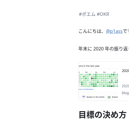
#ポエム
#OKR
こんにちは、
@p1ass
で
年末に 2020 年の振
20
20
と思
blog
目標の決め方