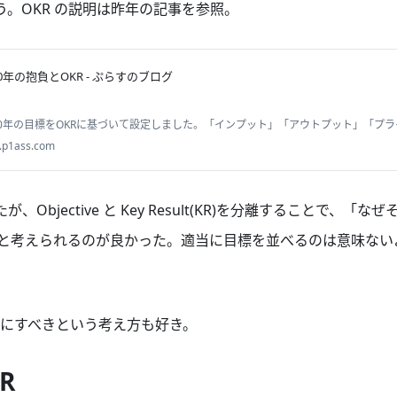
使う。OKR の説明は昨年の記事を参照。
20年の抱負とOKR - ぷらすのブログ
20年の目標をOKRに基づいて設定しました。「インプット」「アウトプット」「プ
Rをそれぞれ設定したので目標を達成するために頑張ります。
.p1ass.com
が、Objective と Key Result(KR)を分離することで、「
ちんと考えられるのが良かった。適当に目標を並べるのは意味な
にすべきという考え方も好き。
R