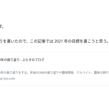
す。
り返りを書いたので、この記事では 2021 年の目標を書こうと思う
20年の振り返り - ぷらすのブログ
20年の振り返りをする。年始のOKRの振り返りや趣味開発、アルバイト、趣味の旅
う。
.p1ass.com