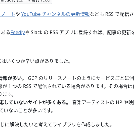
enn.dev/[ユーザ名]/feed
スノート
や
YouTube チャンネルの更新情報
なども RSS で配信
である
Feedly
や Slack の RSS アプリに登録すれば、記事の
 にはいくつか辛い点がありました。
る情報が多い。
GCP のリリースノートのようにサービスごとに個別
が 1 つの RSS で配信されている場合があります。その場合
ります。
に対応していないサイトが多くある。
音楽アーティストの HP や映
されていないことが多いです。
じに解決したいと考えてライブラリを作成しました。