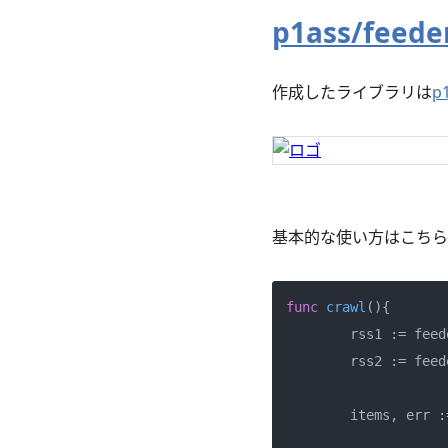
p1ass/feede
作成したライブラリは
p
基本的な使い方はこちら
func
crawl
()
{

	rss1 := fee
	rss2 := fee
	items, err := feeder.Crawl(rss1, rss2)
