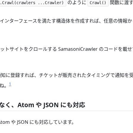
のように
関数に渡す
.Crawl(crawlers ...Crawler)
Crawl()
インターフェースを満たす構造体を作成すれば、任意の情報から 
サイトをクロールする SamasoniCrawler のコードを載
RSS の通知に登録すれば、チケットが販売されたタイミングで通知
1
ね。
なく、Atom や JSON にも対応
Atom や JSON にも対応しています。