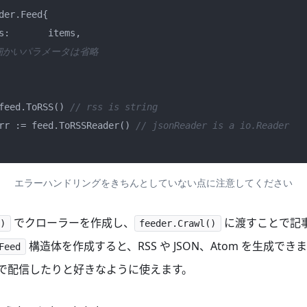
 細かいパラメータは省略
 feed.ToRSS() 
// rss is string
err := feed.ToRSSReader() 
// jsonReader is a io.Reader
エラーハンドリングをきちんとしていない点に注意してください
でクローラーを作成し、
に渡すことで記
)
feeder.Crawl()
構造体を作成すると、RSS や JSON、Atom を生成で
Feed
P で配信したりと好きなように使えます。