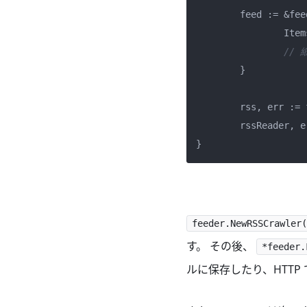
	feed := &feeder.Feed{

		Items:       items,

//
	}

	rss, err :=
	rssReader, 
feeder.NewRSSCrawler(
す。 その後、
*feeder.
ルに保存したり、HTT