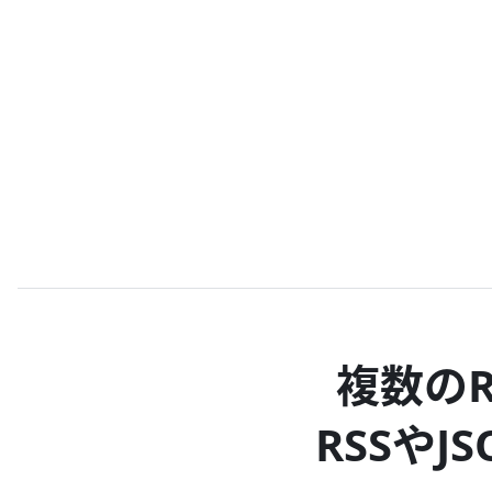
複数の
RSSや