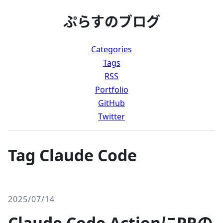
ぷらすのブログ
Categories
Tags
RSS
Portfolio
GitHub
Twitter
Tag Claude Code
2025/07/14
Claude Code ActionにPRの